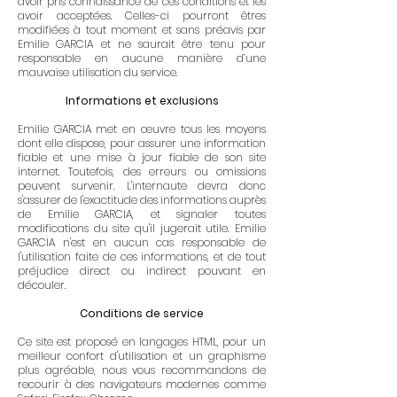
avoir pris connaissance de ces conditions et les
avoir acceptées. Celles-ci pourront êtres
modifiées à tout moment et sans préavis par
Emilie GARCIA et ne saurait être tenu pour
responsable en aucune manière d’une
mauvaise utilisation du service.
Informations et exclusions
Emilie GARCIA met en œuvre tous les moyens
dont elle dispose, pour assurer une information
fiable et une mise à jour fiable de son site
internet. Toutefois, des erreurs ou omissions
peuvent survenir. L'internaute devra donc
s'assurer de l'exactitude des informations auprès
de Emilie GARCIA, et signaler toutes
modifications du site qu'il jugerait utile. Emilie
GARCIA n'est en aucun cas responsable de
l'utilisation faite de ces informations, et de tout
préjudice direct ou indirect pouvant en
découler.
Conditions de service
Ce site est proposé en langages HTML, pour un
meilleur confort d'utilisation et un graphisme
plus agréable, nous vous recommandons de
recourir à des navigateurs modernes comme