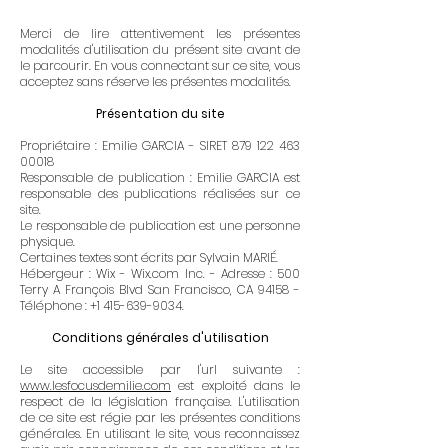
Merci de lire attentivement les présentes
modalités d'utilisation du présent site avant de
le parcourir. En vous connectant sur ce site, vous
acceptez sans réserve les présentes modalités.
Présentation du site
Propriétaire : Emilie GARCIA - SIRET 879 122 463
00018
Responsable de publication : Emilie GARCIA est
responsable des publications réalisées sur ce
site.
Le responsable de publication est une personne
physique.
Certaines textes sont écrits par Sylvain MARIÉ.
Hébergeur : Wix - Wix.com Inc. - Adresse : 500
Terry A François Blvd San Francisco, CA 94158 -
Téléphone :
+1 415-639-9034
.
Conditions générales d'utilisation
Le site accessible par l'url suivante :
www.lesfocusdemilie.com
est exploité dans le
respect de la législation française. L'utilisation
de ce site est régie par les présentes conditions
générales. En utilisant le site, vous reconnaissez