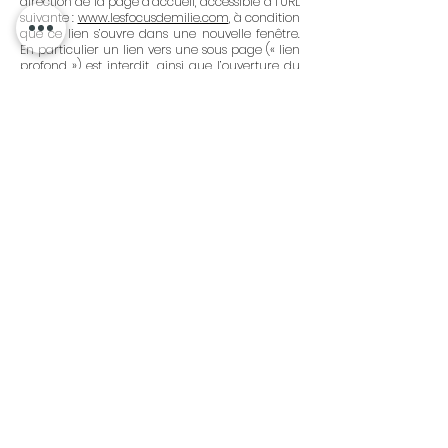
direction de la page d’accueil, accessible à l’URL
suivante :
www.lesfocusdemilie.com
, à condition
que ce lien s’ouvre dans une nouvelle fenêtre.
En particulier un lien vers une sous page (« lien
profond ») est interdit, ainsi que l’ouverture du
présent site au sein d’un cadre (« framing »),
sauf l'autorisation expresse et préalable de
Emilie GARCIA.
Pour toute demande d'autorisation ou
d'information, veuillez me contacter par email :
lesfocusdemilie@gmail.com
Des conditions
spécifiques sont prévues pour la presse.
Liens hypertextes
Le site internet de Emilie GARCIA peut offrir des
liens vers d’autres sites internet ou d’autres
ressources disponibles sur Internet.
Emilie GARCIA ne dispose d'aucun moyen pour
contrôler les sites en connexion avec ses sites
internet. Emilie GARCIA ne répond pas de la
disponibilité de tels sites et sources externes, ni
ne la garantit. Elle ne peut être tenue pour
responsable de tout dommage, de quelque
nature que ce soit, résultant du contenu de ces
sites ou sources externes, et notamment des
informations, produits ou services qu’ils