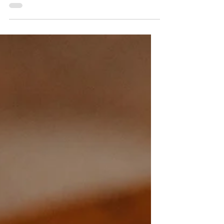
saison 2023
Photographe de mariage à Bordeaux, et pour la 6ème
année, je vous dévoile les meilleurs moments de ma
saison 2023.