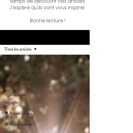
temps de découvrir ces articles.
J'espère qu'ils vont vous inspirer.
Bonne lecture !
BLOG
Tous les articles
Tous les articles
💍 Mariage
📕 Guide mariage
🌱 Mariages
engagés
🌳 Balade photo
📘 Guide balade
photo