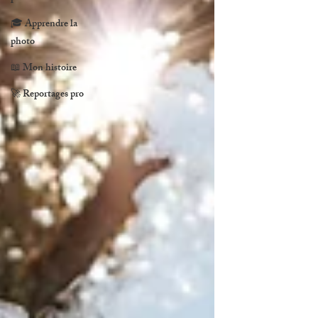
🎓 Apprendre la
photo
📖 Mon histoire
🚀 Reportages pro