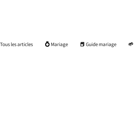
Tous les articles
💍 Mariage
📕 Guide mariage
🌱
📘 Guide balade photo
🎓 Apprendre la photo
📖