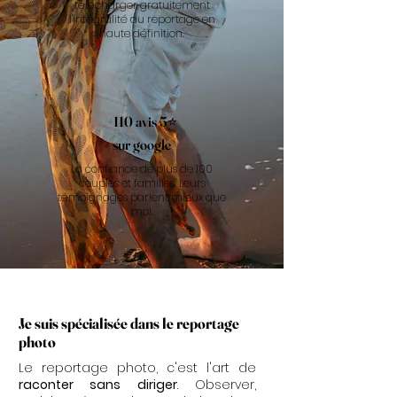
télécharger gratuitement
l'intégralité du reportage en
haute définition.
+110 avis 5⭐️
sur google
La confiance de plus de 100
couples et familles. Leurs
témoignages parlent mieux que
moi.
Je suis spécialisée dans le reportage
photo
Le reportage photo, c'est l'art de
raconter sans diriger
. Observer,