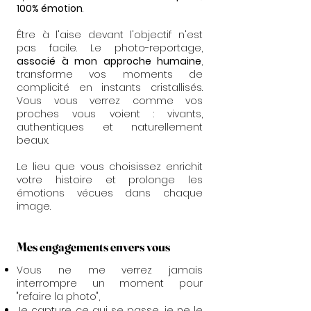
100% émotion
.
Être à l'aise devant l'objectif n'est
pas facile. Le photo-reportage,
associé à mon approche humaine
,
transforme vos moments de
complicité en instants cristallisés.
Vous vous verrez comme vos
proches vous voient : vivants,
authentiques et naturellement
beaux.
Le lieu que vous choisissez enrichit
votre histoire et prolonge les
émotions vécues dans chaque
image.
Mes engagements envers vous
Vous ne me verrez jamais
interrompre un moment pour
"refaire la photo",
Je capture ce qui se passe, je ne le