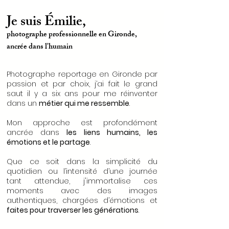
Je suis Émilie,
p
hotographe professionnelle en Gironde,
ancrée dans l'humain
Photographe reportage en Gironde par
passion et par choix, j’ai fait le grand
saut il y a six ans pour me réinventer
dans un
métier qui me ressemble
.
Mon approche est profondément
ancrée dans
les liens humains, les
émotions et le partage
.
Que ce soit dans la simplicité du
quotidien ou l’intensité d’une journée
tant attendue, j'immortalise ces
moments avec des images
authentiques, chargées d’émotions et
faites pour traverser les générations
.