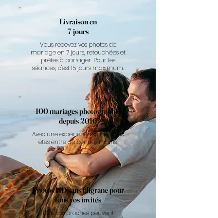
Livraison en
7 jours
Vous recevez vos photos de
mariage en 7 jours, retouchées et
prêtes à partager. Pour les
séances, c'est 15 jours maximum.
+100 mariages photographiés
depuis 2016
Avec une expérience solide, vous
êtes entre de bonnes mains.
Photos HD sans filigrane pour
tous vos invités
Tous vos proches peuvent