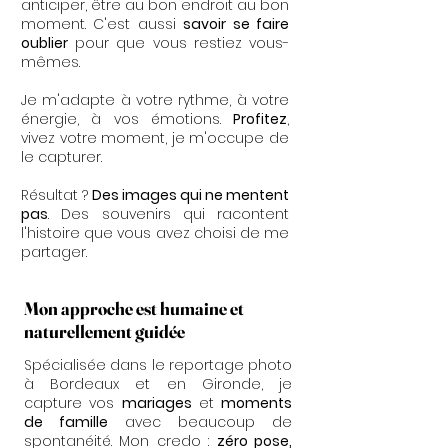
anticiper, être au bon endroit au bon
moment. C'est aussi
savoir se faire
oublier
pour que vous restiez vous-
mêmes.
Je m'adapte à votre rythme, à votre
énergie, à vos émotions.
Profitez
,
vivez votre moment, je m'occupe de
le capturer.
Résultat ?
Des images qui ne mentent
pas
. Des souvenirs qui racontent
l'histoire que vous avez choisi de me
partager.
Mon approche est humaine et
naturellement guidée
Spécialisée dans le reportage photo
à Bordeaux et en Gironde, je
capture vos
mariages
et
moments
de famille
avec beaucoup de
spontanéité. Mon credo :
zéro pose,