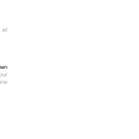
et 
en 
our 
nne 