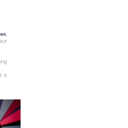
ées
, 
ur 
ong 
t à 