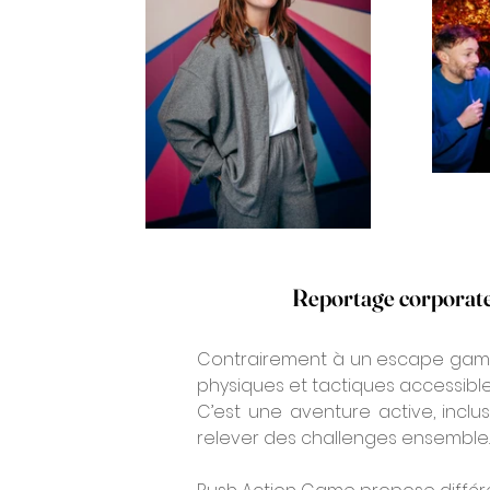
Reportage corporate 
Contrairement à un escape game t
physiques et tactiques accessible
C’est une aventure active, inclu
relever des challenges ensemble.