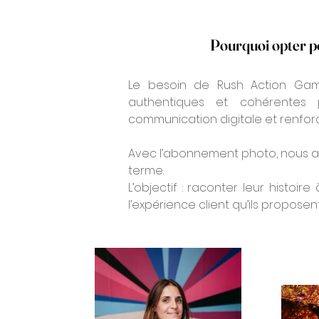
Pourquoi opter p
Le besoin de Rush Action Game
authentiques et cohérentes pou
communication digitale et renforc
Avec l’abonnement photo, nous av
terme.
L’objectif : raconter leur histoire
l’expérience client qu’ils proposent