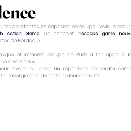
lence
tures palpitantes, se dépasser en équipe… Voilà le cœur 
sh Action Game
, un concept d’
escape game nouvel
ortes de Bordeaux.
amique et immersif, l’équipe de Rush a fait appel à m
ise à Bordeaux.
nous avons pu créer un reportage corporate comple
ter l’énergie et la diversité de leurs activités.