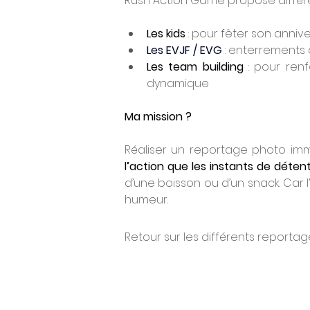
Rush Action Game propose différe
Les kids
 : pour fêter son anniv
Les EVJF / EVG
 : enterrements
Les team building
 : pour ren
dynamique
Ma mission ?
Réaliser un reportage photo imme
l’action que les instants de déten
d’une boisson ou d’un snack. Car l’
humeur.
Retour sur les différents reportag