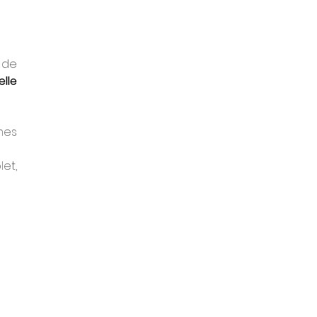
de 
le 
es 
t, 