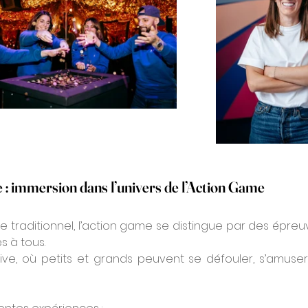
: immersion dans l’univers de l’Action Game
raditionnel, l’action game se distingue par des épreuv
s à tous.
sive, où petits et grands peuvent se défouler, s’amuser 