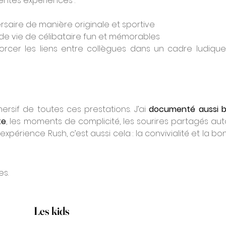
ntes expériences :
ersaire de manière originale et sportive
 de vie de célibataire fun et mémorables
forcer les liens entre collègues dans un cadre ludique 
rsif de toutes ces prestations. J’ai 
documenté aussi bi
te
, les moments de complicité, les sourires partagés aut
expérience Rush, c’est aussi cela : la convivialité et la bo
es.
Les kids