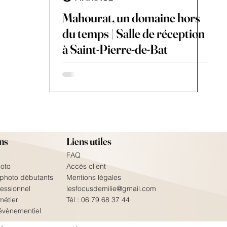
Mahourat, un domaine hors
du temps | Salle de réception
à Saint-Pierre-de-Bat
ns
Liens utiles
FAQ
oto
Accès client
 photo débutants
Mentions légales
fessionnel
lesfocusdemilie@gmail.com​
métier
Tél :
06 79 68 37 44
évènementiel