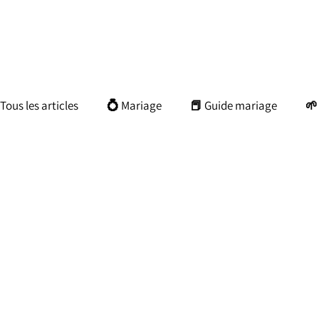
Tous les articles
💍 Mariage
📕 Guide mariage
🌱
📘 Guide balade photo
🎓 Apprendre la photo
📖