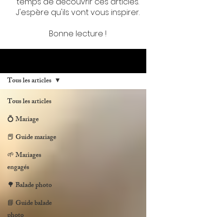
temps de découvrir ces articles.
J'espère qu'ils vont vous inspirer.
Bonne lecture !
BLOG
Tous les articles
Tous les articles
💍 Mariage
📕 Guide mariage
🌱 Mariages
engagés
🌳 Balade photo
📘 Guide balade
photo