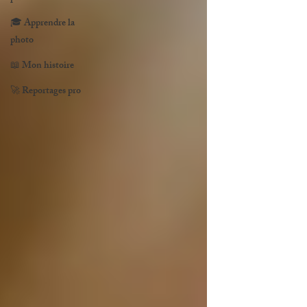
🎓 Apprendre la
photo
📖 Mon histoire
🚀 Reportages pro