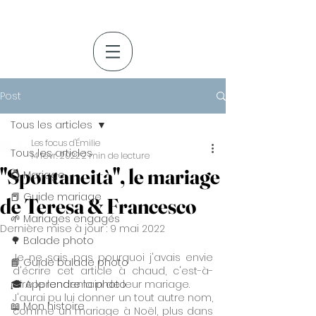
Post
Tous les articles
Les focus d'Émilie
Tous les articles
14 févr. 2022
2 min de lecture
"Spontaneità", le mariage
💍 Mariage
📕 Guide mariage
de Teresa & Francesco
🌱 Mariages engagés
Dernière mise à jour :
9 mai 2022
🌳 Balade photo
Je ne sais pas pourquoi j'avais envie 
📘 Guide balade photo
d'écrire cet article à chaud, c'est-à-
🎓 Apprendre la photo
dire le lendemain de leur mariage.
J'aurai pu lui donner un tout autre nom, 
📖 Mon histoire
comme un mariage à Noël, plus dans 