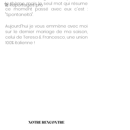
le thème, mais le seul mot qui résume 
🚀 Reportages pro
ce moment passé avec eux c'est : 
"Spontaneità".
Aujourd'hui je vous emmène avec moi 
sur le dernier mariage de ma saison, 
celui de Teresa & Francesco, une union 
100% italienne !
NOTRE RENCONTRE